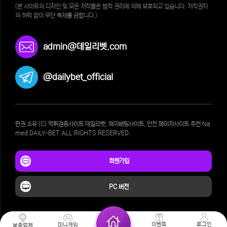
(본 사이트의 디자인 및 모든 저작물은 법적 권리에 의해 보호되고 있습니다. 저작권자
의 허락 없이 무단 복제를 금합니다.)
admin@데일리벳.com
@dailybet_official
판권 소유 (C) 먹튀검증사이트 데일리벳, 해외배팅사이트, 안전 메이저사이트 추천 Na
med DAILY-BET ALL RIGHTS RESERVED.
회원가입
PC 버전
로그인
이벤트
미니게임
보증업체