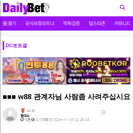
사용자메뉴
열기
공식보증파트너
먹튀검증
팁스터존
커뮤니티
DC토토갤
■■■ w88 관계자님 사람좀 사려주십시요
페
LV 21
목
핑크스
이
댓
조
작
1건
3,170회
2024-11-25 22:28:03
록
글
회
성
지
본
일
정