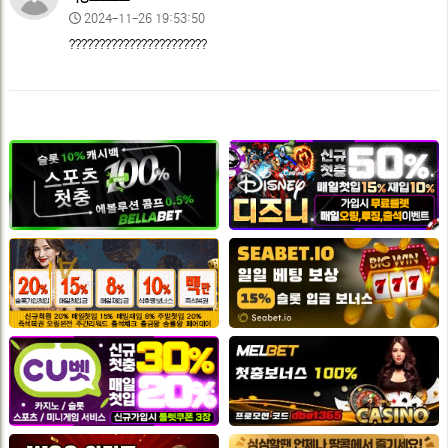
글
드
작
댓
2024-11-26 19:53:50
목
스
성
???????????????????????
록
포
글
일
츠
옵
님
의
션
댓
글