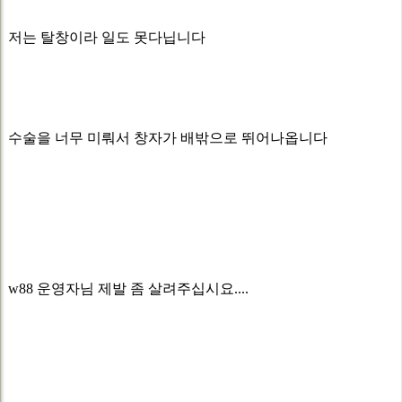
저는 탈창이라 일도 못다닙니다
수술을 너무 미뤄서 창자가 배밖으로 뛰어나옵니다
w88 운영자님 제발 좀 살려주십시요....