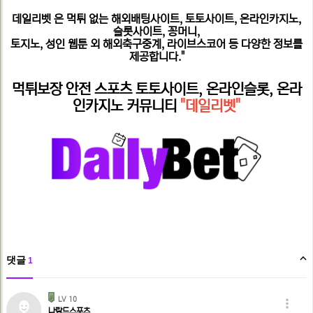
데일리벳
은 먹튀 없는 해외배팅사이트, 토토사이트, 온라인카지노,
슬롯사이트, 꽁머니,
토지노, 성인 웹툰 외 해외축구중계, 라이브스코어 등 다양한 정보를
제공합니다."
먹튀보장 안전 스포츠 토토사이트, 온라인슬롯, 온라
인카지노 커뮤니티
"데일리벳"
댓글
1
나
댓
LV 10
랑
나랑드스포츠