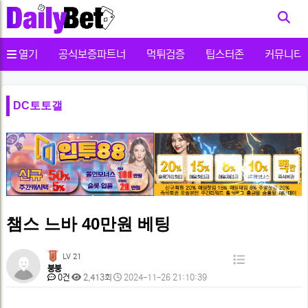
사용자메뉴
열기
공식보증파트너
먹튀검증
팁스터존
커뮤니티
DC토토갤
챔스 느바 40만원 베팅
페
LV 21
목
붕붕
이
댓
조
작
0건
2,413회
2024-11-26 21:10:39
록
글
회
성
지
본
일
정