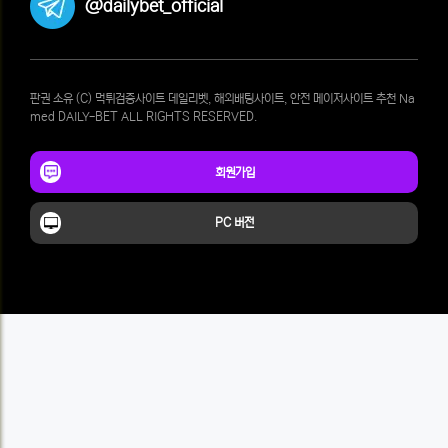
@dailybet_official
판권 소유 (C) 먹튀검증사이트 데일리벳, 해외배팅사이트, 안전 메이저사이트 추천 Na
med DAILY-BET ALL RIGHTS RESERVED.
회원가입
PC 버전