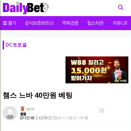
사용자메뉴
열기
공식보증파트너
먹튀검증
팁스터존
커뮤니티
DC토토갤
챔스 느바 40만원 베팅
페
LV 21
목
붕붕
이
댓
조
작
0건
2,420회
2024-11-26 21:10:39
록
글
회
성
지
본
일
정