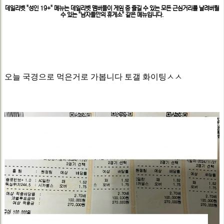
문
데일리벳 "성인 19+" 메뉴는 데일리벳 맴버들이 게임 중 즐길 수 있는 모든 근심거리를 날려버릴
보
수 있는 "남자들만의 휴게소" 같은 메뉴입니다.
오늘 국경으로 먹은거로 가봅니다 토갤 화이팅ㅅㅅ