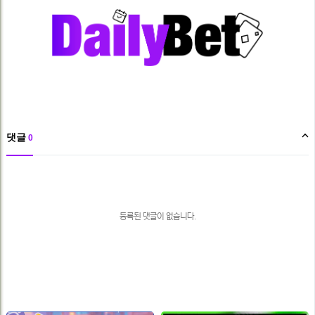
댓글
0
댓
글
목
록
등록된 댓글이 없습니다.