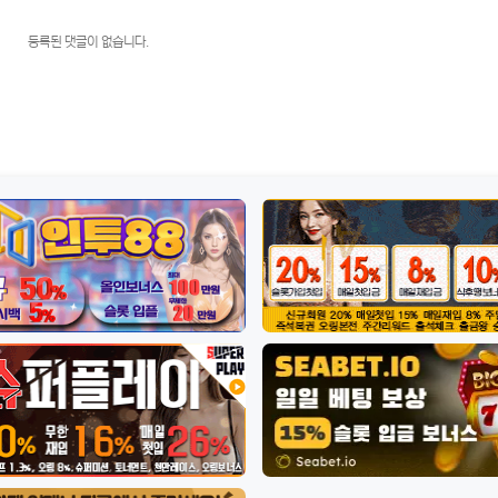
등록된 댓글이 없습니다.