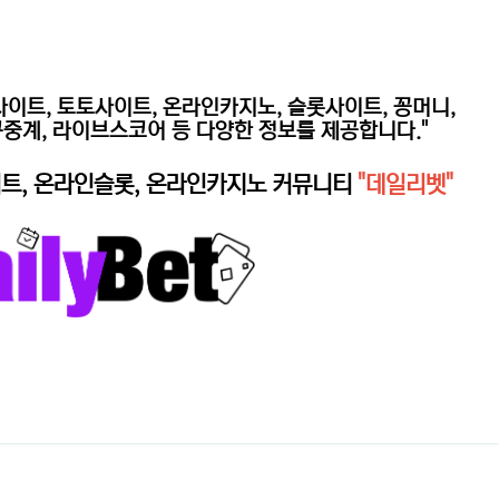
사이트, 토토사이트, 온라인카지노, 슬롯사이트,
꽁머니,
구중계, 라이브스코어 등 다양한 정보를 제공합니다."
트, 온라인슬롯, 온라인카지노 커뮤니티
"데일리벳"