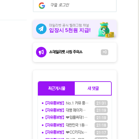
계
구글
로그인
정
으
로
로
데일리벳 공식 텔레그램 채널
입장시 5천원 지급!
그
인
⚠️데일리벳 사칭 주의⚠️
+0
최근게시물
새 댓글
【자유홍보방】
️️No.1 커뮤 홍보대행 프️로그램
21:31
【자유홍보방】
️️대형 메이저계열사에서 TM직원 모
21:19
【자유홍보방】
❤️️입플최대100%❤️✨억대보증 C
21:19
【자유홍보방】
️대한민국️ 1등 토토 카지노 솔루션
21:18
【자유홍보방】
❤️CC️카지노+주실장❤️이벤트 및
21:17