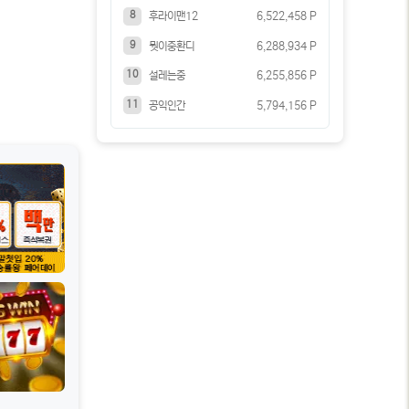
8
후라이맨12
6,522,458 P
9
뭣이중환디
6,288,934 P
10
설레는중
6,255,856 P
11
공익인간
5,794,156 P