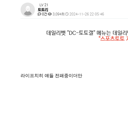
페
LV 21
토토리
이
댓
조
작
0건
3,094회
2024-11-26 22:05:46
글
회
성
지
본
일
정
문
데일리벳 "DC-토토갤" 메뉴는 데일
보
"스포츠토토 
라이프치히 얘들 전패중이더만