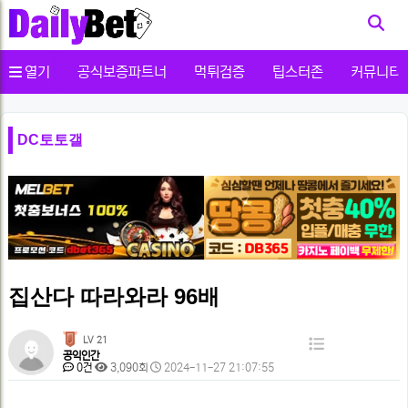
사용자메뉴
열기
공식보증파트너
먹튀검증
팁스터존
커뮤니티
DC토토갤
집산다 따라와라 96배
페
LV 21
목
공익인간
이
댓
조
작
0건
3,090회
2024-11-27 21:07:55
록
글
회
성
지
본
일
정