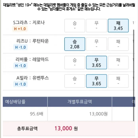
문
데일리벳 "성인 19+" 메뉴는 데일리벳 맴버들이 게임 중 즐길 수 있는 모든 근심거리를 날려버릴
보
수 있는 "남자들만의 휴게소" 같은 메뉴입니다.