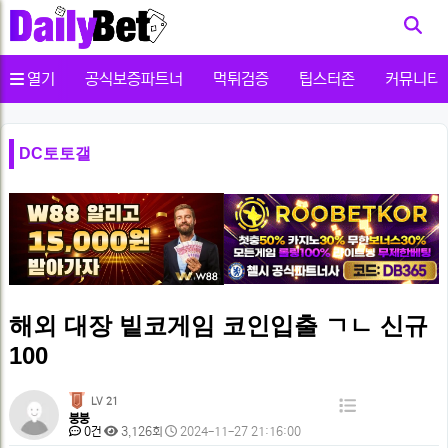
사용자메뉴
열기
공식보증파트너
먹튀검증
팁스터존
커뮤니티
DC토토갤
해외 대장 빝코게임 코인입출 ㄱㄴ 신규
100
페
LV 21
목
붕붕
이
댓
조
작
0건
3,126회
2024-11-27 21:16:00
록
글
회
성