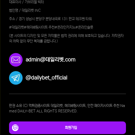
대표이사 / 가브리엘 빅터
법인명 / 데일리벳 INC
주소 / 경기 성남시 분당구 분당내곡로 131 판교 테크원 타워
#데일리벳#해외배팅사이트 추천#온라인카지노#온라인슬롯
(본 사이트의 디자인 및 모든 저작물은 법적 권리에 의해 보호되고 있습니다. 저작권자
의 허락 없이 무단 복제를 금합니다.)
admin@데일리벳.com
@dailybet_official
판권 소유 (C) 먹튀검증사이트 데일리벳, 해외배팅사이트, 안전 메이저사이트 추천 Na
med DAILY-BET ALL RIGHTS RESERVED.
회원가입