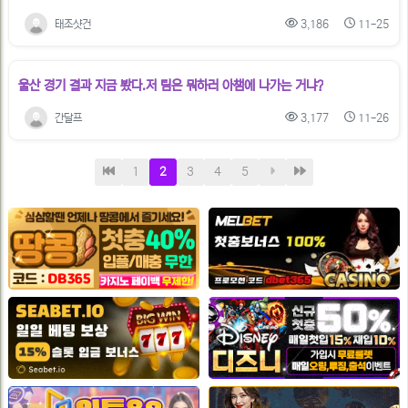
태조샷건
3,186
11-25
울산 경기 결과 지금 봤다.저 팀은 뭐하러 아챔에 나가는 거냐?
간달프
3,177
11-26
처
현
페
다
마
1
2
3
4
5
음
재
이
음
지
지
막