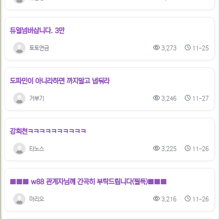
듀얼넘버삽니다. 3만
토토연금
3,273
11-25
도파민이 아니라하면 까지말고 냅둬라
거부기
3,246
11-27
강희천ㅋㅋㅋㅋㅋㅋㅋㅋㅋㅋ
타노스
3,225
11-26
■■■ w88 관계자님께 간곡히 부탁드립니다(필독)■■■
마리오
3,216
11-26