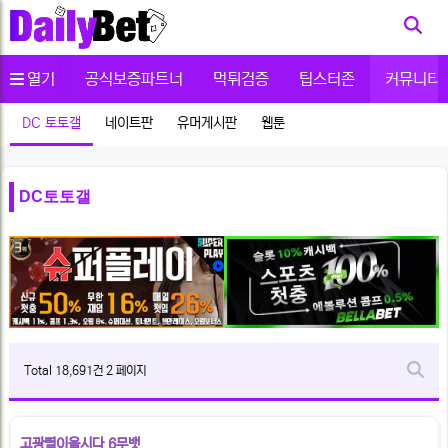
사용자메뉴
열기
공식보증파트너
먹튀검증
팁스터존
커뮤니티
DC 토토갤
네이트판
유머게시판
웹툰
DC토토갤
Total 18,691건
2 페이지
게
자
유
시
고광렬이올시다 6무뱃
게