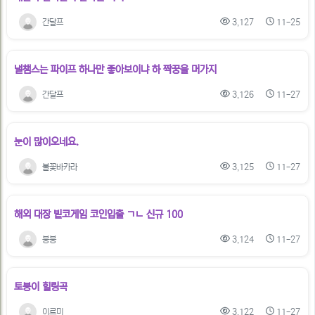
시
판
판
간달프
3,127
11-25
목
록
검
색
낼챔스는 파이프 하나만 좋아보이냐 하 짝꿍을 머가지
간달프
3,126
11-27
눈이 많이오네요.
불꽃바카라
3,125
11-27
해외 대장 빝코게임 코인입출 ㄱㄴ 신규 100
붕붕
3,124
11-27
토붕이 힐링곡
이르미
3,122
11-27