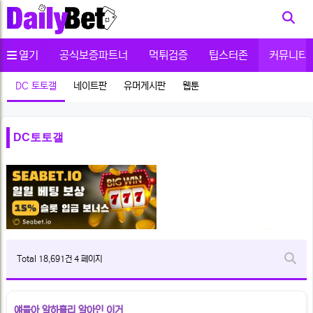
사용자메뉴
열기
공식보증파트너
먹튀검증
팁스터존
커뮤니티
DC 토토갤
네이트판
유머게시판
웹툰
DC토토갤
Total 18,691건
4 페이지
게
자
유
시
얘들아 알하흘리 알아인 이거
게