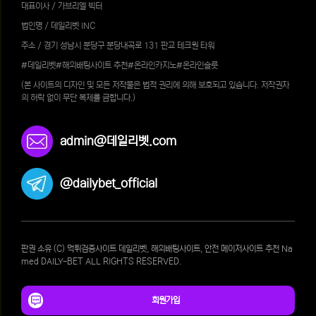
대표이사 / 가브리엘 빅터
법인명 / 데일리벳 INC
주소 / 경기 성남시 분당구 분당내곡로 131 판교 테크원 타워
#데일리벳#해외배팅사이트 추천#온라인카지노#온라인슬롯
(본 사이트의 디자인 및 모든 저작물은 법적 권리에 의해 보호되고 있습니다. 저작권자
의 허락 없이 무단 복제를 금합니다.)
admin@데일리벳.com
@dailybet_official
판권 소유 (C) 먹튀검증사이트 데일리벳, 해외배팅사이트, 안전 메이저사이트 추천 Na
med DAILY-BET ALL RIGHTS RESERVED.
회원가입