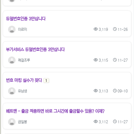
듀얼번호인증 3만삽니다
이르미
3,119
11-26
부가서비스 듀얼번호인증 3만삽니다
쾌걸조루
3,115
11-27
번호 마킹 실수가 잦다
1
댓
개
글
유남생
3,113
09-10
베트맨 - 출금 적중하면 바로 그시간에 출금할수 있음? 이제?
금일봉
3,112
11-27