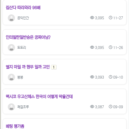
집산다 따라와라 96배
공익인간
3,095
11-27
인터밀란일반승은 공짜아님?
토토리
3,095
11-26
엘지 마일 까 핸무 일까 고민
1
댓
개
글
붕붕
3,093
09-10
맥시코 우고산체스 한국이 어떻게 막을건데
쾌걸조루
3,087
09-09
베팅 평가좀