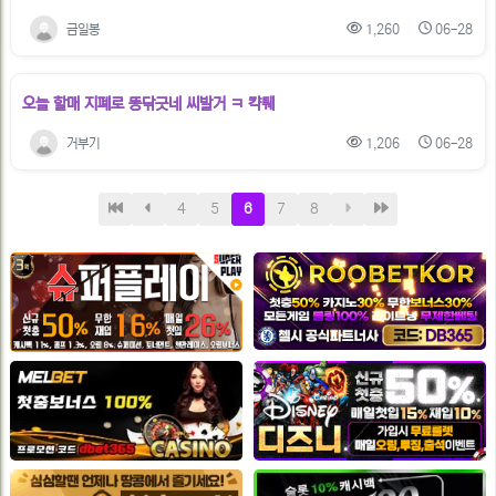
금일봉
1,260
06-28
오늘 할매 지폐로 똥닦긋네 씨발거 ㅋ 캭퉤
거부기
1,206
06-28
처
이
현
페
다
마
4
5
6
7
8
음
전
재
이
음
지
지
막