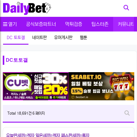
사용자메뉴
열기
공식보증파트너
먹튀검증
팁스터존
커뮤니티
DC 토토갤
네이트판
유머게시판
웹툰
DC토토갤
Total 18,691건
6 페이지
게
자
유
시
오늘딴새끼=적자 잃은새끼=적자 패스한새끼=흑자
게