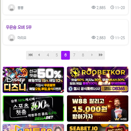
붕붕
2,885
11-20
우은승 오버 5무
마리오
2,883
11-25
처
이
현
페
다
마
4
5
6
7
8
음
전
재
이
음
지
지
막