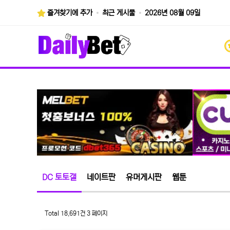
즐겨찾기에 추가
최근 게시물
2026년 08월 09일
DC 토토갤
네이트판
유머게시판
웹툰
Total 18,691건
3 페이지