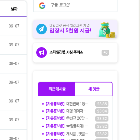
시
계
구글
로그인
판
정
날짜
검
으
로
색
로
데일리벳 공식 텔레그램 채널
09-07
입장시 5천원 지급!
그
인
09-07
⚠️데일리벳 사칭 주의⚠️
+0
09-07
09-07
최근게시물
새 댓글
09-07
【자유홍보방】
️대한민국️ 1등 토토 카지노 솔루션
23:36
【자유홍보방】
️️대형 메이저계열사에서 TM직원 모
23:34
【자유홍보방】
☘️️신규 20만원 당첨쿠폰 수령하세
23:32
09-07
【자유홍보방】
❤️️입플최대100%❤️✨억대보증 C
23:32
【자유홍보방】
️️게시글 , 댓글만 달아도 현금화가
23:32
09-07