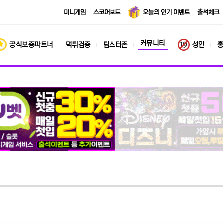
미니게임
스코어보드
오늘의 인기 이벤트
출석체크
커뮤니티
공식보증파트너
먹튀검증
팁스터존
성인
홍