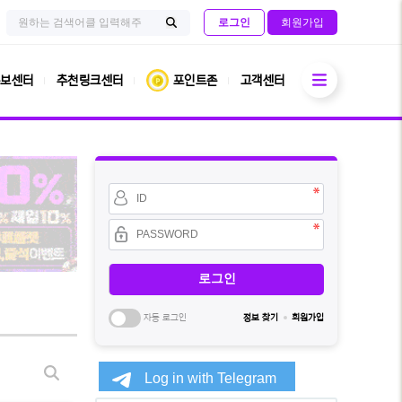
검
사
로그인
회원가입
색
이
검
어
트
필
내
색
수
전
열기
체
보센터
추천링크센터
포인트존
고객센터
검
색
회
원
아
이
비
디
밀
필
번
수
호
필
수
자동 로그인
정보 찾기
회원가입
소
게
셜