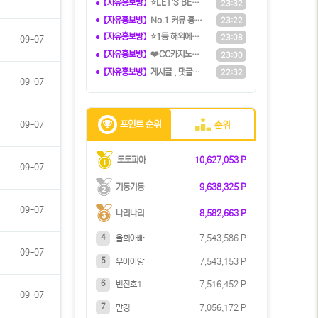
【자유홍보방】
⭐️LET'S BET 렛츠벳 - 테더
23:32
【자유홍보방】
️️No.1 커뮤 홍보대행 프️로그램
23:22
【자유홍보방】
⭐️1등 해외에이전시⭐️『유로247』
23:08
09-07
【자유홍보방】
❤️CC️카지노+주실장❤️이벤트 및
23:00
【자유홍보방】
️️게시글 , 댓글만 달아도 현금화가
22:32
09-07
포인트 순위
순위
09-07
토토피아
10,627,053 P
09-07
기동기동
9,638,325 P
09-07
나리나리
8,582,663 P
4
율희아빠
7,543,586 P
09-07
5
우아아앙
7,543,153 P
6
빈진호1
7,516,452 P
09-07
7
만경
7,056,172 P