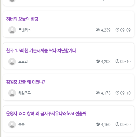
허버의 오늘의 베팅
토벤저스
4,239
09-09
한국 1.5마핸 가는새끼들 싹다 차단할거다
토토리
4,203
09-10
김원중 요즘 왜 이러냐?
쾌걸조루
4,173
09-10
운영자 ㅇㅁ 창녀 왜 글자꾸지우냐☆feat 선출픽
붕붕
4,160
09-09