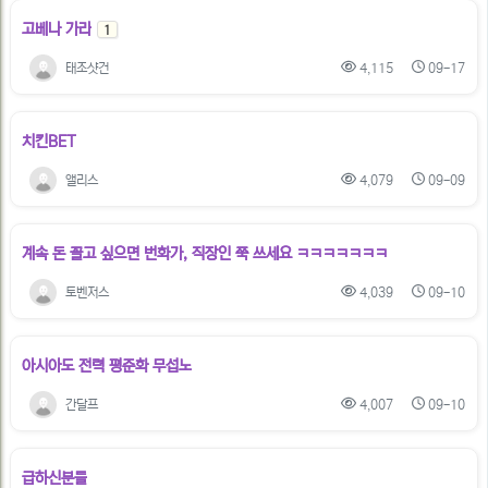
고베나 가라
1
댓
개
글
태조샷건
4,115
09-17
치킨BET
앨리스
4,079
09-09
계속 돈 꼴고 싶으면 번화가, 직장인 쭉 쓰세요 ㅋㅋㅋㅋㅋㅋㅋ
토벤저스
4,039
09-10
아시아도 전력 평준화 무섭노
간달프
4,007
09-10
급하신분들