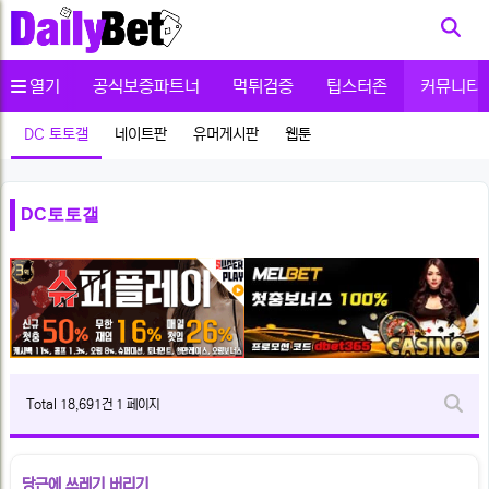
사용자메뉴
열기
공식보증파트너
먹튀검증
팁스터존
커뮤니티
DC 토토갤
네이트판
유머게시판
웹툰
DC토토갤
Total 18,691건
1 페이지
게
자
유
시
당근에 쓰레기 버리기
게