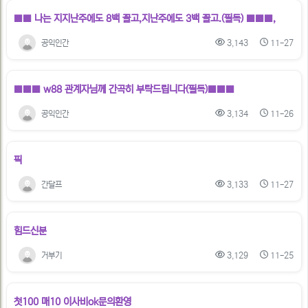
■■ 나는 지지난주에도 8백 꼴고,지난주에도 3백 꼴고.(필독) ■■■,
공익인간
3,143
11-27
■■■ w88 관계자님께 간곡히 부탁드립니다(필독)■■■
공익인간
3,134
11-26
픽
간달프
3,133
11-27
힘드신분
거부기
3,129
11-25
첫100 매10 이사비ok문의환영