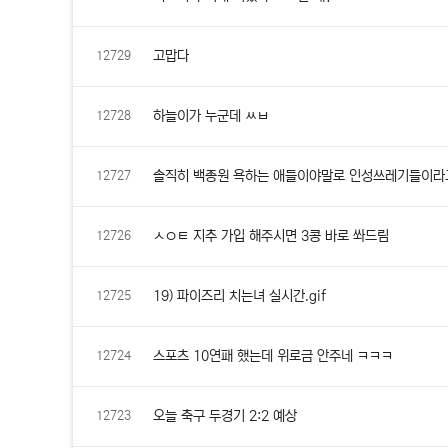
고맙다
12729
하늘이가 누군데 ㅆㅂ
12728
솔직히 백종원 욕하는 애들이야말로 인성쓰레기들이라
12727
ㅅㅇㅌ 지추 가입 해주시면 3콩 바로 쏴드림
12726
19) 파이즈리 치는녀 실시간.gif
12725
스포츠 10연패 했는데 위로금 안주네 ㅋㅋㅋ
12724
오늘 축구 두경기 2:2 예상
12723