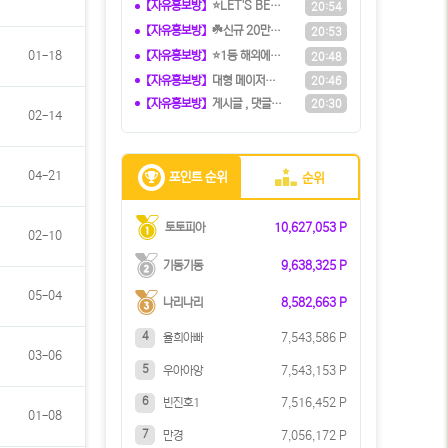
【자유홍보방】
⭐️LET'S BET 렛츠벳 - 테더
20:54
【자유홍보방】
☘️️신규 20만원 당첨쿠폰 수령하세
20:53
【자유홍보방】
⭐️1등 해외에이전시⭐️『유로247』
01-18
20:48
【자유홍보방】
️️대형 메이저계열사에서 TM직원 모
20:46
【자유홍보방】
️️게시글 , 댓글만 달아도 현금화가
20:30
02-14
04-21
포인트 순위
순위
토토피아
10,627,053 P
02-10
기동기동
9,638,325 P
05-04
나리나리
8,582,663 P
4
율희아빠
7,543,586 P
03-06
5
우아아앙
7,543,153 P
6
빈진호1
7,516,452 P
01-08
7
만경
7,056,172 P