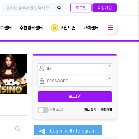
검
사
로그인
회원가입
색
이
검
어
트
필
내
색
수
전
열기
체
보센터
추천링크센터
포인트존
고객센터
검
색
회
원
아
이
비
디
밀
필
번
수
호
필
수
자동 로그인
정보 찾기
회원가입
소
게
셜