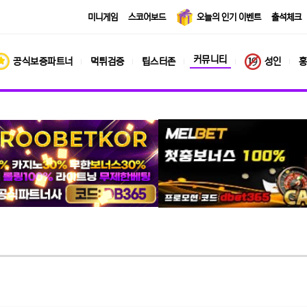
미니게임
스코어보드
오늘의 인기 이벤트
출석체크
커뮤니티
공식보증파트너
먹튀검증
팁스터존
성인
홍