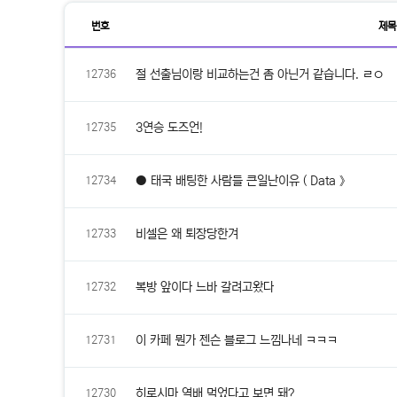
번호
제목
자
유
절 선출님이랑 비교하는건 좀 아닌거 같습니다. ㄹㅇ
12736
게
시
판
목
록
3연승 도즈언!
12735
● 태국 배팅한 사람들 큰일난이유 ( Data 》
12734
비셀은 왜 퇴장당한겨
12733
복방 앞이다 느바 갈려고왔다
12732
이 카페 뭔가 젠슨 블로그 느낌나네 ㅋㅋㅋ
12731
히로시마 역배 먹었다고 보면 돼?
12730