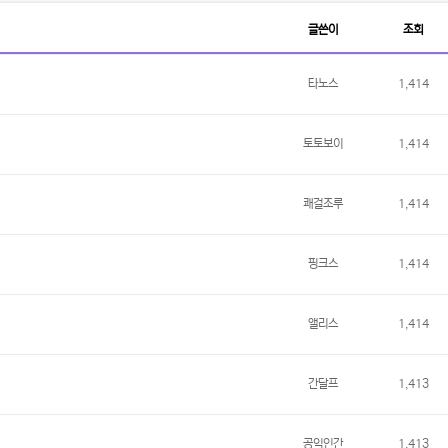
글쓴이
조회
타노스
1,414
토토보이
1,414
쾌걸조루
1,414
핑크스
1,414
앨리스
1,414
간달프
1,413
공익인간
1,413