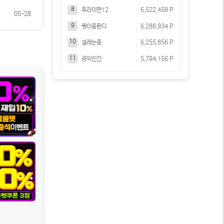
8
후라이맨12
6,522,458 P
05-28
9
뭣이중환디
6,288,934 P
10
설레는중
6,255,856 P
11
공익인간
5,794,156 P