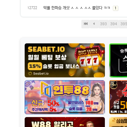
막폴 한화승 개샷 ㅅ ㅅ ㅅ ㅅㅅ 쫄았다 ㅋㅋ
댓
개
12722
1
글
처
이
393
394
39
음
전