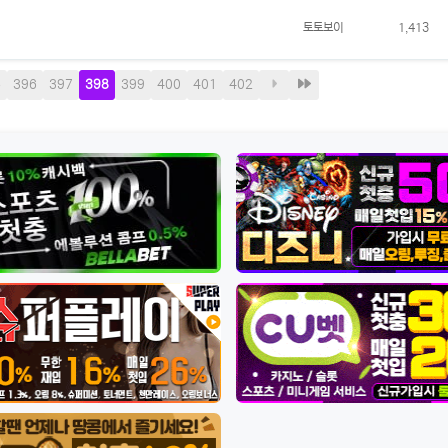
토토보이
1,413
현
페
다
마
5
396
397
398
399
400
401
402
재
이
음
지
지
막