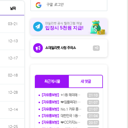
시
계
구글
로그인
판
정
날짜
검
으
로
색
로
데일리벳 공식 텔레그램 채널
03-21
입장시 5천원 지급!
그
인
12-13
⚠️데일리벳 사칭 주의⚠️
+0
12-17
02-18
최근게시물
새 댓글
12-28
【자유홍보방】
⭐️1등 해외에이전시⭐️『유로247』
21:10
【자유홍보방】
❤️️입플최대100%❤️✨억대보증 C
21:07
【자유홍보방】
️️No.1 커뮤 홍보대행 프️로그램
21:07
12-14
【자유홍보방】
️대한민국️ 1등 토토 카지노 솔루션
21:04
【자유홍보방】
❤️CC️카지노+주실장❤️이벤트 및
20:57
12-25