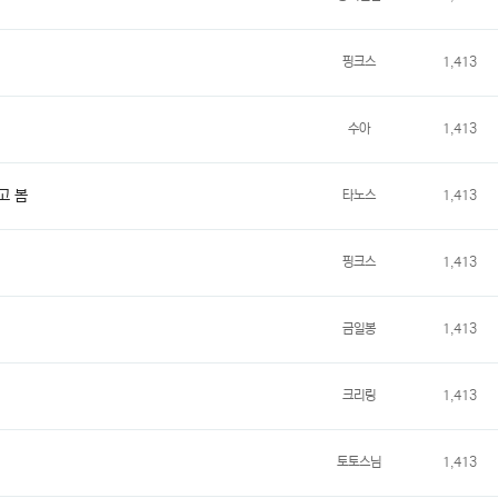
핑크스
1,413
수아
1,413
고 봄
타노스
1,413
핑크스
1,413
금일봉
1,413
크리링
1,413
토토스님
1,413