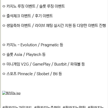
ㅇ 카지노 루징 이벤트 / 슬롯 루징 이벤트
ㅇ 출석체크 이벤트 / 후기 이벤트
ㅇ 생일축하 이벤트 / 라이브 채팅 실시간 지원 등 다양한 이벤트 진행
ㅇ 카지노 - Evolution / Pragmatic 등
ㅇ 슬롯 Asia / Playtech 등
ㅇ 미니게임 V2G / GamePlay / Bustbit / 파워볼 등
ㅇ 스포츠 Pinnacle / Sbobet / Bti 등
#핑카지노가입코드, #핑카지노추천인, #핑카지노먹튀, #핑카지노