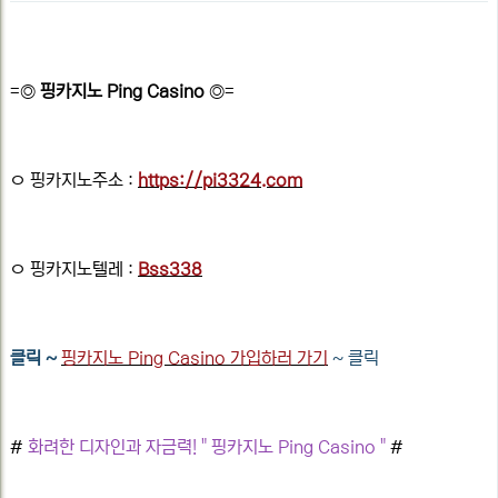
지
본
일
정
문
보
=◎
핑카지노 Ping Casino
◎=
ㅇ 핑카지노주소 :
https://pi3324.com
ㅇ 핑카지노텔레 :
Bss338
클릭 ~
핑카지노 Ping Casino 가입하러 가기
~ 클릭
#
화려한 디자인과 자금력! " 핑카지노 Ping Casino "
#