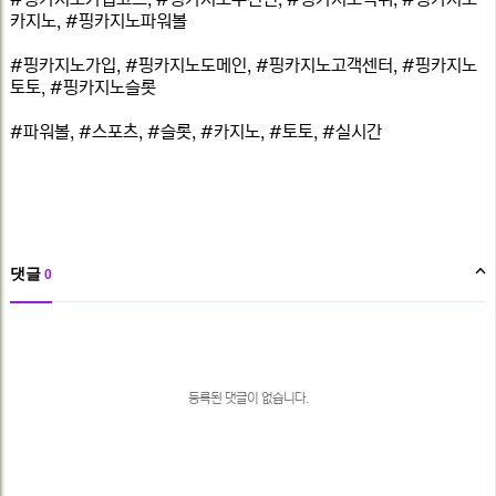
카지노, #핑카지노파워볼
#핑카지노가입, #핑카지노도메인, #핑카지노고객센터, #핑카지노
토토, #핑카지노슬롯
#파워볼, #스포츠, #슬롯, #카지노, #토토, #실시간
댓글
0
댓
글
목
록
등록된 댓글이 없습니다.