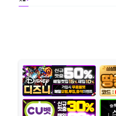
댓
글
목
록