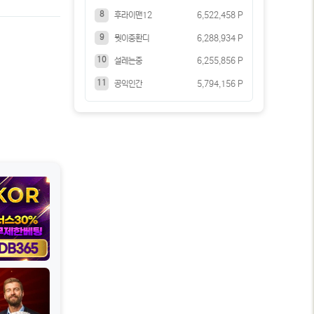
8
후라이맨12
6,522,458 P
9
뭣이중환디
6,288,934 P
10
설레는중
6,255,856 P
11
공익인간
5,794,156 P