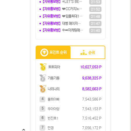
【자유홍보방】
⭐️LET'S BET 렛츠벳 - 테더
21:53
【자유홍보방】
❤️CC️카지노+주실장❤️이벤트 및
21:52
【자유홍보방】
❤️️입플최대100%❤️✨억대보증 C
21:48
【자유홍보방】
️️대형 메이저계열사에서 TM직원 모
21:47
【자유홍보방】
✡️➡️마케팅매니아⬅️✡️ 커뮤니티
21:40
포인트 순위
순위
토토피아
10,627,053 P
기동기동
9,638,325 P
나리나리
8,582,663 P
4
율희아빠
7,543,586 P
5
우아아앙
7,543,153 P
6
빈진호1
7,516,452 P
7
만경
7,056,172 P