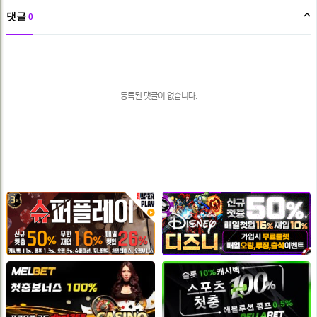
댓글
0
댓
글
목
록
등록된 댓글이 없습니다.