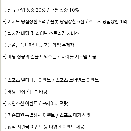
-) 신규 가입 첫충 20% / 매월 첫충 10%
-) 카지노 당첨상한 5억 / 슬롯 당첨상한 5천 / 스포츠 당첨상한 1억
-) 실시간 베팅 및 라이브 스트리밍 서비스
-) 단폴, 루틴, 마틴 등 모든 게임 무제재
-) 배팅 성공의 길을 도와주는 캐시아웃 시스템 제공
-) 스포츠 멀티베팅 이벤트 / 스포츠 토너먼트 이벤트
-) 배팅 편집 / 반복 배팅
-) 지인추천 이벤트 / 크레이지 잭팟
-) 기존회원 특별혜택 이벤트 / 스포츠 메가 잭팟
-) 정착 지원금 이벤트 등 다양한 이벤트 제공