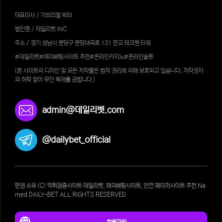
대표이사 / 가브리엘 빅터
법인명 / 데일리벳 INC
주소 / 경기 성남시 분당구 분당내곡로 131 판교 테크원 타워
#데일리벳#해외배팅사이트 추천#온라인카지노#온라인슬롯
(본 사이트의 디자인 및 모든 저작물은 법적 권리에 의해 보호되고 있습니다. 저작권자
의 허락 없이 무단 복제를 금합니다.)
admin@데일리벳.com
@dailybet_official
판권 소유 (C) 먹튀검증사이트 데일리벳, 해외배팅사이트, 안전 메이저사이트 추천 Na
med DAILY-BET ALL RIGHTS RESERVED.