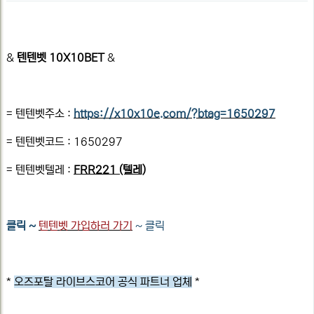
지
본
일
정
문
보
&
텐텐벳 10X10BET
&
= 텐텐벳주소 :
https://x10x10e.com/?btag=1650297
= 텐텐벳코드 : 1650297
= 텐텐벳텔레 :
FRR221 (텔레)
클릭 ~
텐텐벳 가입하러 가기
~ 클릭
*
오즈포탈 라이브스코어 공식 파트너 업체
*