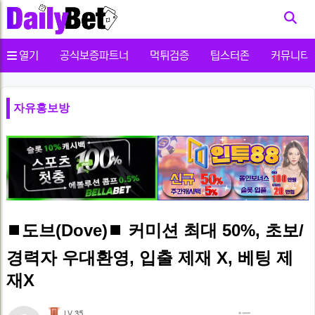
사용자메뉴
열기
공식보증파트너
먹튀검증
팁스터존
커뮤니티
자유홍보방
⏹️도브(Dove)⏹️ 커미션 최대 50%, 초보/
경력자 우대환영, 입출 제재 X, 베팅 제
재X
페
LV 35