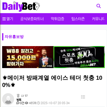
사용자메뉴
열기
공식보증파트너
먹튀검증
팁스터존
커뮤니티
자유홍보방
⚜️메️이저 방패계열 에이스 테더 첫충 10
0%⚜️
페
LV 57
목
방토
이
댓
조
작
0건
485회
2025-10-07 20:05:34
록
글
회
성