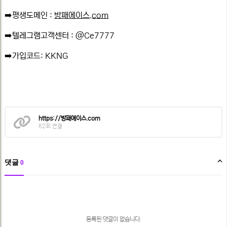
➡️평생도메인 :
방패에이스.com
➡️텔레그램고객센터 : @Ce7777
➡️가입코드: KKNG
관
https://방패에이스.com
련
62회 연결
링
크
댓글
0
댓
글
목
록
등록된 댓글이 없습니다.