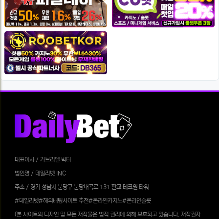
대표이사 / 가브리엘 빅터
법인명 / 데일리벳 INC
주소 / 경기 성남시 분당구 분당내곡로 131 판교 테크원 타워
#데일리벳#해외배팅사이트 추천#온라인카지노#온라인슬롯
(본 사이트의 디자인 및 모든 저작물은 법적 권리에 의해 보호되고 있습니다. 저작권자