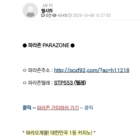
페
LV 11
팔사하
이
댓
조
작
0건
404회
2025-10-09 15:27:50
글
회
성
지
본
일
정
문
보
●
파라존 PARAZONE
●
ㅇ 파라존주소 :
http://pcxf92.com/?ac=h11218
ㅇ 파라존텔레 :
STP553 (텔레)
클릭 ~
파라존 가입하러 가기
~ 클릭
*
파라오계열! 대한민국 1등 카지노!
*