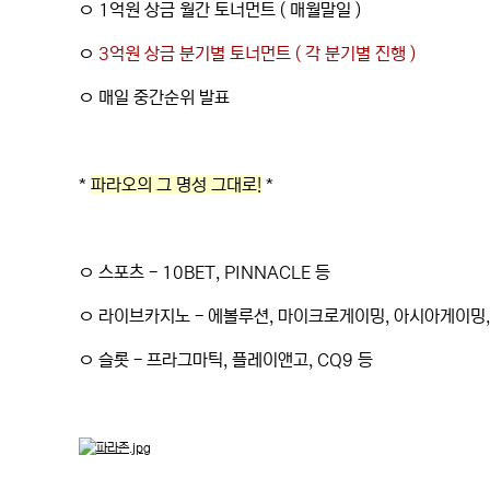
ㅇ 1억원 상금 월간 토너먼트 ( 매월말일 )
ㅇ
3억원 상금 분기별 토너먼트 ( 각 분기별 진행 )
ㅇ 매일 중간순위 발표
*
파라오의 그 명성 그대로!
*
ㅇ 스포츠 - 10BET, PINNACLE 등
ㅇ 라이브카지노 - 에볼루션, 마이크로게이밍, 아시아게이밍
ㅇ 슬롯 - 프라그마틱, 플레이앤고, CQ9 등