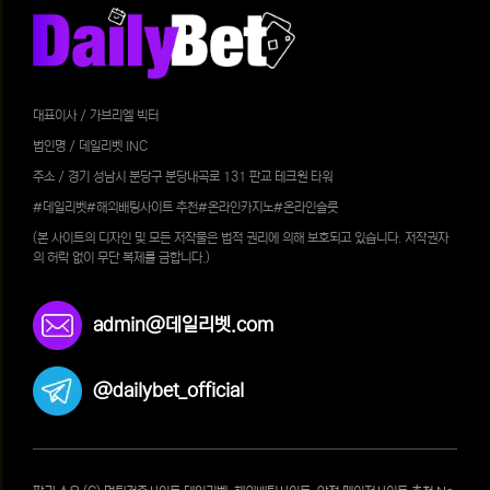
대표이사 / 가브리엘 빅터
법인명 / 데일리벳 INC
주소 / 경기 성남시 분당구 분당내곡로 131 판교 테크원 타워
#데일리벳#해외배팅사이트 추천#온라인카지노#온라인슬롯
(본 사이트의 디자인 및 모든 저작물은 법적 권리에 의해 보호되고 있습니다. 저작권자
의 허락 없이 무단 복제를 금합니다.)
admin@데일리벳.com
@dailybet_official