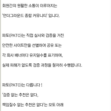
회원간의 원활한 소통이 이루어지는
'언더그라운드 종합 커뮤니티' 입니다.
파토(PATO)는 직접 실사와 검증을 거친
안전한 사이트만을 선별하여 공유 또는
각 회사 배너마다 유지일수를 표기하며,
실제 피해가 없도록 검증 과정을 철저히 수행합니다.
파토(PATO)는 다릅니다 !
'검증 없는 추천은 없다,
책임질수 없는 추천은 없다'는 모토 아래