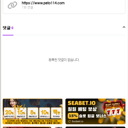
https://www.pato114.com
련
7회 연결
링
크
댓글
0
댓
글
목
록
등록된 댓글이 없습니다.