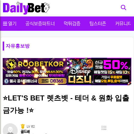
사용자메뉴
열기
공식보증파트너
먹튀검증
팁스터존
커뮤니티
자유홍보방
⭐️LET'S BET 렛츠벳 - 테더 & 원화 입출
금가능 !⭐️
페
LV 62
목
골드배
이