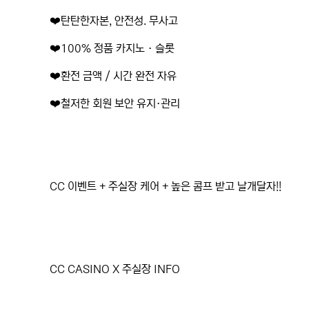
❤️탄탄한자본, 안전성. 무사고
❤️100% 정품 카지노 · 슬롯
❤️환전 금액 / 시간 완전 자유
❤️철저한 회원 보안 유지·관리
CC 이벤트 + 주실장 케어 + 높은 콤프 받고 날개달자!!
CC CASINO X 주실장 INFO