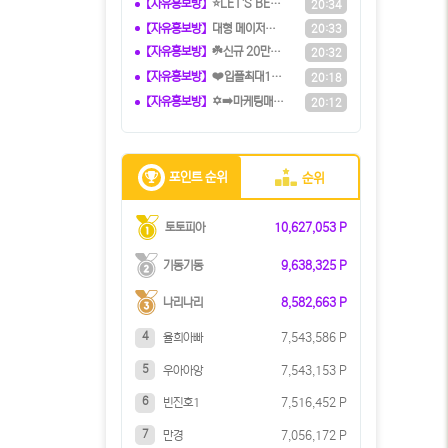
【자유홍보방】
⭐️LET'S BET 렛츠벳 - 테더
20:34
【자유홍보방】
️️대형 메이저계열사에서 TM직원 모
20:33
【자유홍보방】
☘️️신규 20만원 당첨쿠폰 수령하세
20:32
【자유홍보방】
❤️️입플최대100%❤️✨억대보증 C
20:18
【자유홍보방】
✡️➡️마케팅매니아⬅️✡️ 커뮤니티
20:12
포인트 순위
순위
토토피아
10,627,053 P
기동기동
9,638,325 P
나리나리
8,582,663 P
4
율희아빠
7,543,586 P
5
우아아앙
7,543,153 P
6
빈진호1
7,516,452 P
7
만경
7,056,172 P