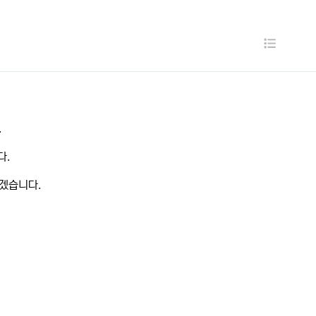
목
록
.
다.
겠습니다.