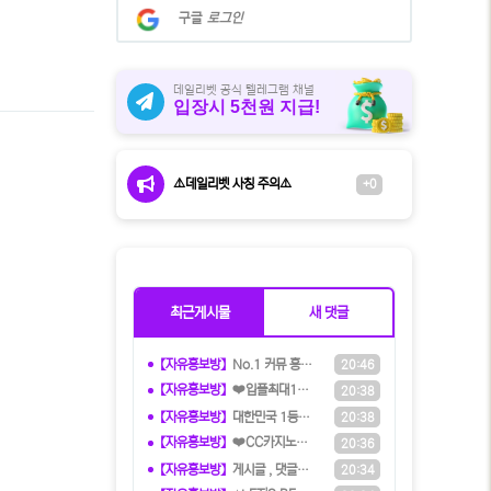
계
구글
로그인
정
으
로
로
데일리벳 공식 텔레그램 채널
입장시 5천원 지급!
그
인
⚠️데일리벳 사칭 주의⚠️
+0
최근게시물
새 댓글
【자유홍보방】
️️No.1 커뮤 홍보대행 프️로그램
20:46
【자유홍보방】
❤️️입플최대100%❤️✨억대보증 C
20:38
【자유홍보방】
️대한민국️ 1등 토토 카지노 솔루션
20:38
【자유홍보방】
❤️CC️카지노+주실장❤️이벤트 및
20:36
【자유홍보방】
️️게시글 , 댓글만 달아도 현금화가
20:34