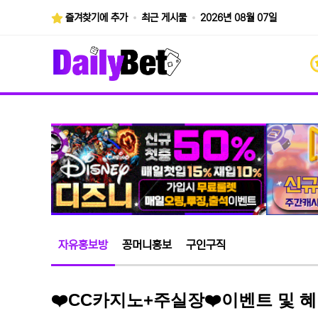
즐겨찾기에 추가
최근 게시물
2026년 08월 07일
자유홍보방
꽁머니홍보
구인구직
❤️CC️카지노+주실장❤️이벤트 및 혜