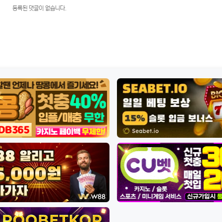
등록된 댓글이 없습니다.