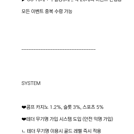
모든 이벤트 중복 수령 가능
_______________________________
SYSTEM
❤️콤프 카지노 1.2%, 슬롯 3%, 스포츠 5%
❤️테더 무기명 가입 시스템 도입 (안전 익명 가입)
ㄴ 테더 무기명 이용시 골드 레벨 즉시 적용