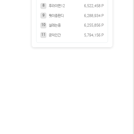
8
후라이맨12
6,522,458 P
9
뭣이중환디
6,288,934 P
10
설레는중
6,255,856 P
11
공익인간
5,794,156 P