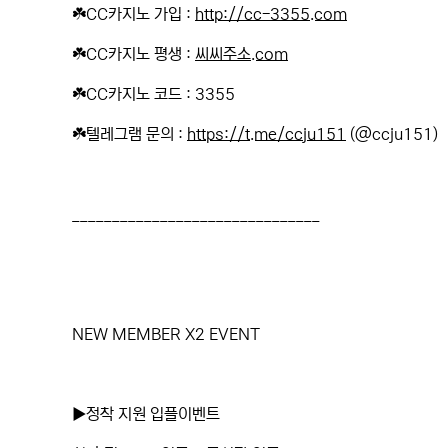
☘️CC카지노 가입 :
http://cc-3355.com
☘️CC카지노 평생 :
씨씨주소.com
☘️CC카지노 코드 : 3355
☘️텔레그램 문의 :
https://t.me/ccju151
(@ccju151)
_______________________________
NEW MEMBER X2 EVENT
▶️정착 지원 입플이벤트