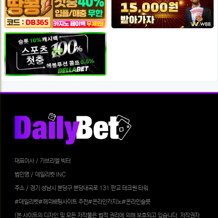
대표이사 / 가브리엘 빅터
법인명 / 데일리벳 INC
주소 / 경기 성남시 분당구 분당내곡로 131 판교 테크원 타워
#데일리벳#해외배팅사이트 추천#온라인카지노#온라인슬롯
(본 사이트의 디자인 및 모든 저작물은 법적 권리에 의해 보호되고 있습니다. 저작권자