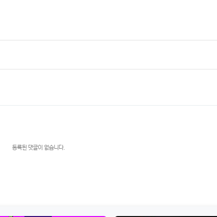
등록된 댓글이 없습니다.