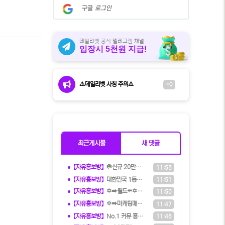
계
구글
로그인
정
으
로
로
데일리벳 공식 텔레그램 채널
입장시 5천원 지급!
그
인
⚠️데일리벳 사칭 주의⚠️
+0
최근게시물
새 댓글
【자유홍보방】
☘️️신규 20만원 당첨쿠폰 수령하세
11:55
【자유홍보방】
️대한민국️ 1등 토토 카지노 솔루션
11:51
【자유홍보방】
✡️➡️월드⬅️✡️ 5+3ㅣ10+5ㅣ
11:50
【자유홍보방】
✡️➡️마케팅매니아⬅️✡️ 커뮤니티
11:47
【자유홍보방】
️️No.1 커뮤 홍보대행 프️로그램
11:46