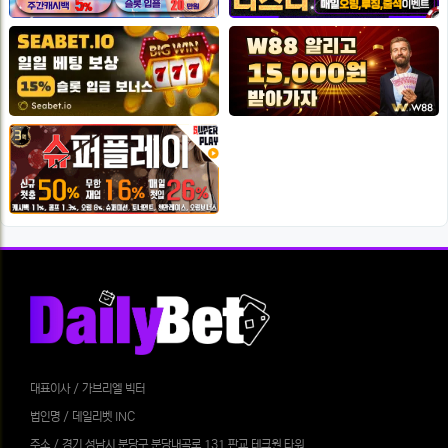
대표이사 / 가브리엘 빅터
법인명 / 데일리벳 INC
주소 / 경기 성남시 분당구 분당내곡로 131 판교 테크원 타워