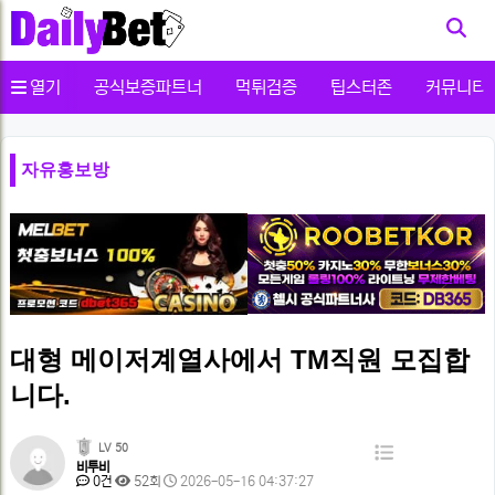
사용자메뉴
열기
공식보증파트너
먹튀검증
팁스터존
커뮤니티
자유홍보방
️️대형 메이저계열사에서 TM직원 모집합
니다.
페
LV 50
목
비투비
이
댓
조
작
0건
52회
2026-05-16 04:37:27
록
글
회
성