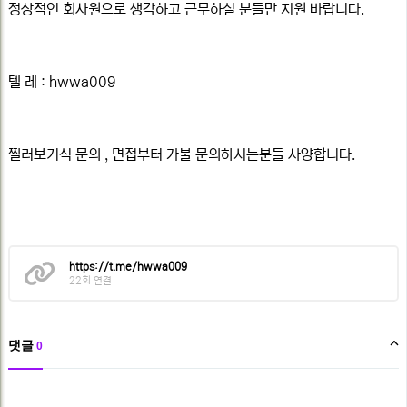
정상적인 회사원으로 생각하고 근무하실 분들만 지원 바랍니다.
텔 레 : hwwa009
찔러보기식 문의 , 면접부터 가불 문의하시는분들 사양합니다.​
관
https://t.me/hwwa009
련
22회 연결
링
크
댓글
0
댓
글