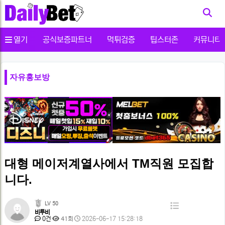
사용자메뉴
열기
공식보증파트너
먹튀검증
팁스터존
커뮤니티
자유홍보방
️️대형 메이저계열사에서 TM직원 모집합
니다.
페
LV 50
목
비투비
이
댓
조
작
0건
41회
2026-06-17 15:28:18
록
글
회
성