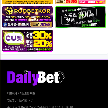
대표이사 / 가브리엘 빅터
법인명 / 데일리벳 INC
주소 / 경기 성남시 분당구 분당내곡로 131 판교 테크원 타워