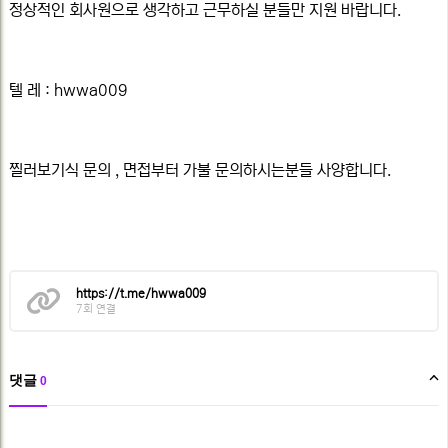
정상적인 회사원으로 생각하고 근무하실 분들만 지원 바랍니다.
텔 레 : hwwa009
찔러보기식 문의 , 면접부터 가불 문의하시는분들 사양합니다.​
관
https://t.me/hwwa009
련
7회 연결
링
크
댓글
0
댓
글