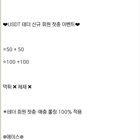
지
본
일
정
문
보
❤️USDT 테더 신규 회원 첫충 이벤트❤️
⭐️50 + 50
⭐️100 +100
먹튀 ❌ 제재 ❌
✴️테더 회원 첫충·매충 롤링 100% 적용
❄️에이스❄️