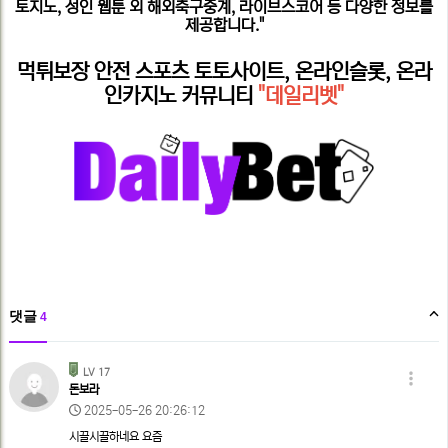
토지노, 성인 웹툰 외 해외축구중계, 라이브스코어 등 다양한 정보를
제공합니다."
먹튀보장 안전 스포츠 토토사이트, 온라인슬롯, 온라
인카지노 커뮤니티
"데일리벳"
댓글
4
돈
댓
LV 17
보
돈보라
글
라
작
댓
2025-05-26 20:26:12
목
님
성
시끌시끌하네요 요즘
록
의