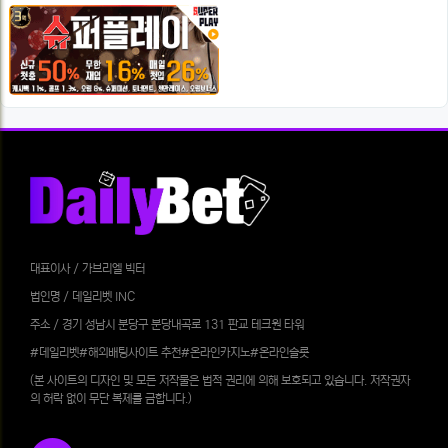
대표이사 / 가브리엘 빅터
법인명 / 데일리벳 INC
주소 / 경기 성남시 분당구 분당내곡로 131 판교 테크원 타워
#데일리벳#해외배팅사이트 추천#온라인카지노#온라인슬롯
(본 사이트의 디자인 및 모든 저작물은 법적 권리에 의해 보호되고 있습니다. 저작권자
의 허락 없이 무단 복제를 금합니다.)