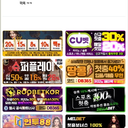
님
성
팩폭 ㅋㅋ
의
글
일
댓
옵
글
션