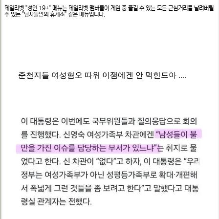
문
데일리벳 "성인 19+" 메뉴는 데일리벳 맴버들이 게임 중 즐길 수 있는 모든 근심거리를 날려버릴
보
수 있는 "남자들만의 휴게소" 같은 메뉴입니다.
준천지들 여성혐오 따위 이잼에겐 안 먹힌드아 ....