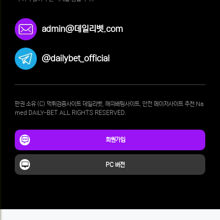
admin@데일리벳.com
@dailybet_official
판권 소유 (C) 먹튀검증사이트 데일리벳, 해외배팅사이트, 안전 메이저사이트 추천 Na
med DAILY-BET ALL RIGHTS RESERVED.
회원가입
PC 버전