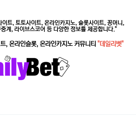
사이트, 토토사이트, 온라인카지노, 슬롯사이트,
꽁머니,
구중계, 라이브스코어 등 다양한 정보를 제공합니다."
트, 온라인슬롯, 온라인카지노 커뮤니티
"데일리벳"