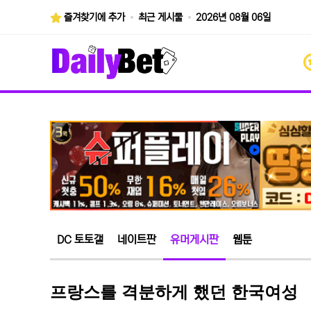
즐겨찾기에 추가
최근 게시물
2026년 08월 06일
DC 토토갤
네이트판
유머게시판
웹툰
프랑스를 격분하게 했던 한국여성