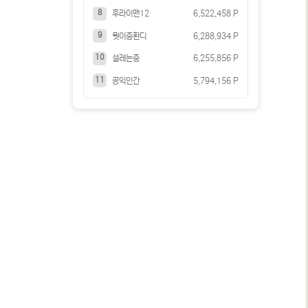
8
후라이맨12
6,522,458 P
9
뭣이중환디
6,288,934 P
10
설레는중
6,255,856 P
11
공익인간
5,794,156 P