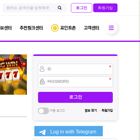
검
사
로그인
회원가입
색
이
검
어
트
필
내
색
수
전
열기
체
보센터
추천링크센터
포인트존
고객센터
검
색
회
원
아
이
비
디
밀
필
번
수
호
필
수
자동 로그인
정보 찾기
회원가입
소
셜