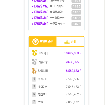
【자유홍보방】
️대한민국️ 1등 토토 카지노 솔루션
14:35
【자유홍보방】
❤️CC️카지노+주실장❤️이벤트 및
14:35
【자유홍보방】
❤️️입플최대100%❤️✨억대보증 C
14:35
【자유홍보방】
✡️➡️월드⬅️✡️ 5+3ㅣ10+5ㅣ
14:30
【자유홍보방】
❤️️구글 ❤️1위 보증 ' 파토커뮤
14:25
포인트 순위
순위
토토피아
10,627,053 P
기동기동
9,638,325 P
나리나리
8,582,663 P
4
율희아빠
7,543,586 P
5
우아아앙
7,543,153 P
6
빈진호1
7,516,452 P
7
만경
7,056,172 P