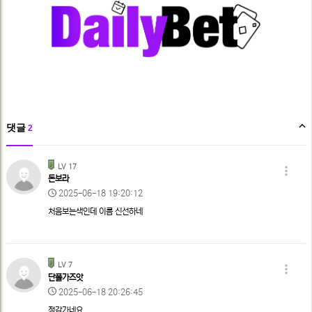
댓글
2
돈
댓
LV 17
보
돈보라
글
라
작
댓
2025-06-18 19:20:12
목
님
성
처음보는색인데 이름 신선하네
록
의
글
일
댓
옵
글
단
LV 7
션
폴
단폴가즈앗
가
작
댓
2025-06-18 20:26:45
즈
성
정감가네요