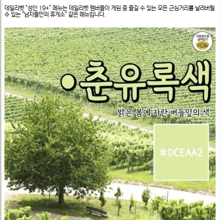
문
데일리벳 "성인 19+" 메뉴는 데일리벳 맴버들이 게임 중 즐길 수 있는 모든 근심거리를 날려버릴
보
수 있는 "남자들만의 휴게소" 같은 메뉴입니다.