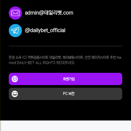
admin@데일리벳.com
@dailybet_official
판권 소유 (C) 먹튀검증사이트 데일리벳, 해외배팅사이트, 안전 메이저사이트 추천 Na
med DAILY-BET ALL RIGHTS RESERVED.
회원가입
PC 버전