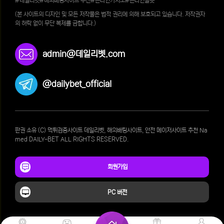
#데일리벳#해외배팅사이트 추천#온라인카지노#온라인슬롯
(본 사이트의 디자인 및 모든 저작물은 법적 권리에 의해 보호되고 있습니다. 저작권자
의 허락 없이 무단 복제를 금합니다.)
admin@데일리벳.com
@dailybet_official
판권 소유 (C) 먹튀검증사이트 데일리벳, 해외배팅사이트, 안전 메이저사이트 추천 Na
med DAILY-BET ALL RIGHTS RESERVED.
회원가입
PC 버전