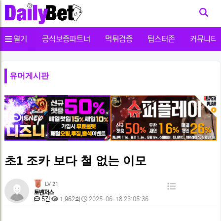
사용자메뉴
열기
공식보증파트너
먹튀검증
팁스터존
커뮤니티
유머게시판
초1 조카 보다 철 없는 이모
페
LV 21
목
토벤저스
이
댓
조
작
5건
1,962회
2025-06-18 23:05:36
록
글
회
성
지
본
일
정