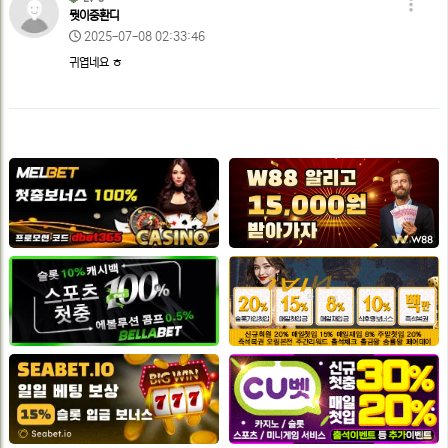
션
글
이
뭣이중환디
중
작
댓
2025-07-08 02:33:46
환
성
귀엽네요 ㅎ
디
글
일
님
옵
의
댓
션
글