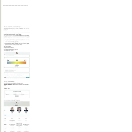
-----------------