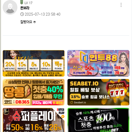
돈
LV 17
션
보
돈보라
라
작
댓
2025-07-13 23:58:40
님
성
잘봤어요 ㅎ
의
글
일
댓
옵
글
션