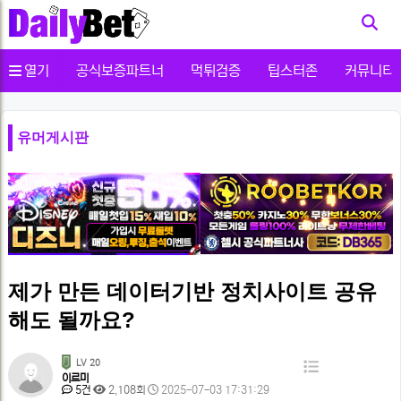
사용자메뉴
열기
공식보증파트너
먹튀검증
팁스터존
커뮤니티
유머게시판
제가 만든 데이터기반 정치사이트 공유
해도 될까요?
페
LV 20
목
이르미
이
댓
조
작
5건
2,108회
2025-07-03 17:31:29
록
글
회
성