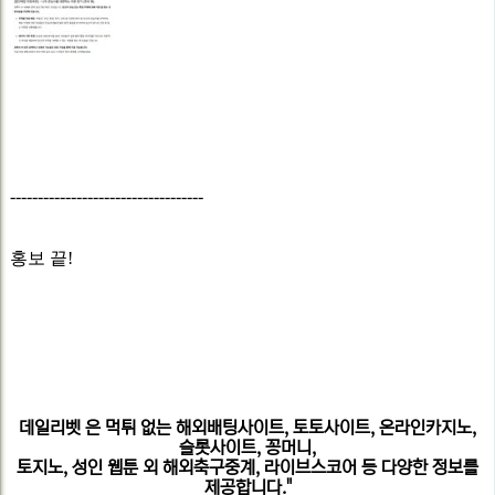
-----------------------------------
홍보 끝!
데일리벳
은 먹튀 없는 해외배팅사이트, 토토사이트, 온라인카지노,
슬롯사이트, 꽁머니,
토지노, 성인 웹툰 외 해외축구중계, 라이브스코어 등 다양한 정보를
제공합니다."