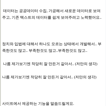
데이터는 공공데이터 수집, 가공해서 새로운 데이터로 보여
주고, 기존 텍스트의 데이터를 쉽게 보여주려고 노력했어요..
정치와 입법에 대해서 하나도 모르는 상태에서 개발해서.. 부
족한것도 많고.. 부족한것도 많고..부족한것도 많고..
나름 제가보기엔 적당히 잘 만든거 같아서.. (저만의 생각)
나름 제가보기엔 적당히 잘 만든거 같아서.. (저만의 생각)
사이트에서 제공하는 기능을 말씀드릴게요.