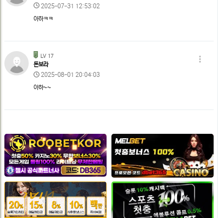
브
작
댓
2025-07-31 12:53:02
이
성
아하ㅋㅋ
님
글
일
의
옵
댓
글
돈
LV 17
션
보
돈보라
라
작
댓
2025-08-01 20:04:03
님
성
아하~~
의
글
일
댓
옵
글
션