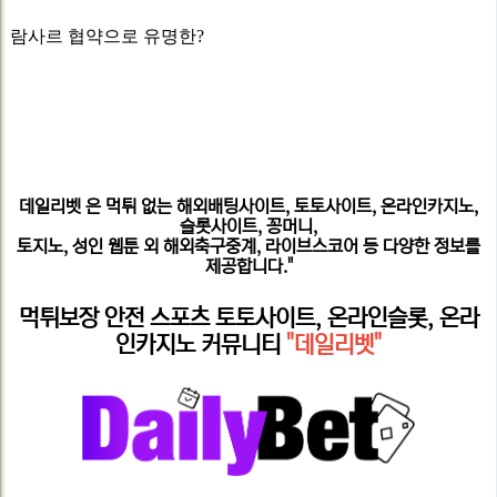
람사르 협약으로 유명한?
데일리벳
은 먹튀 없는 해외배팅사이트, 토토사이트, 온라인카지노,
슬롯사이트, 꽁머니,
토지노, 성인 웹툰 외 해외축구중계, 라이브스코어 등 다양한 정보를
제공합니다."
먹튀보장 안전 스포츠 토토사이트, 온라인슬롯, 온라
인카지노 커뮤니티
"데일리벳"