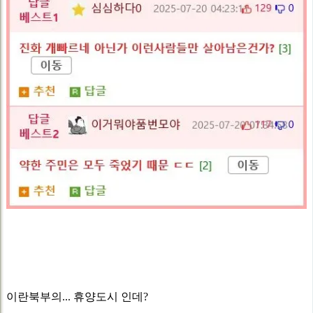
이란북부의... 휴양도시 인데?