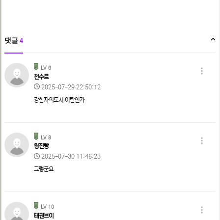
댓글
4
천
댓
LV 6
수
천수르
글
르
작
댓
2025-07-29 22:50:12
목
님
성
강한자의도시 이란인가
록
의
글
일
댓
옵
글
왕
LV 8
션
진
왕진빵
빵
작
댓
2025-07-30 11:46:23
님
성
그렇군요
의
글
일
댓
옵
글
태
LV 10
션
권
태권브이