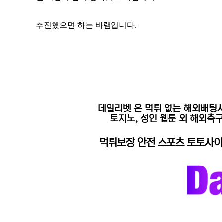
추진했으면 하는 바램입니다.
데일리벳
은 먹튀 없는 해외배팅
토지노, 성인 웹툰 외 해외축
먹튀보장 안전 스포츠 토토사이