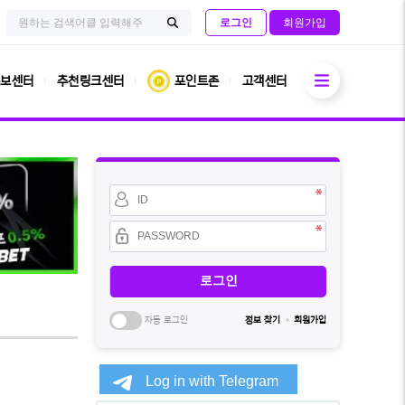
검
사
로그인
회원가입
색
이
검
어
트
필
내
색
수
전
열기
체
보센터
추천링크센터
포인트존
고객센터
검
색
회
원
아
이
비
디
밀
필
번
수
호
필
수
자동 로그인
정보 찾기
회원가입
소
셜