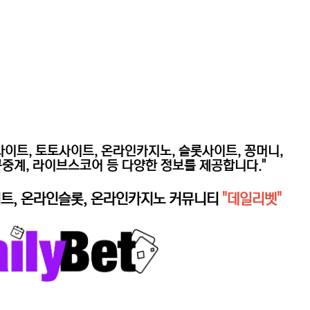
사이트, 토토사이트, 온라인카지노, 슬롯사이트,
꽁머니,
구중계, 라이브스코어 등 다양한 정보를 제공합니다."
트, 온라인슬롯, 온라인카지노 커뮤니티
"데일리벳"