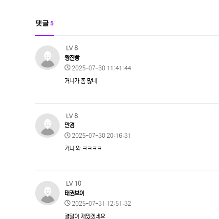
댓글
5
LV 8
왕
댓
왕진빵
진
글
빵
작
2025-07-30 11:41:44
목
님
성
거니가 좀 많네
록
의
일
댓
글
LV 8
만
만경
경
님
작
2025-07-30 20:16:31
의
성
거니 와 ㅋㅋㅋㅋ
댓
일
글
LV 10
태
태권브이
권
브
작
2025-07-31 12:51:32
이
성
결말이 재밌겠네요