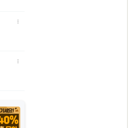
션
댓
글
옵
션
댓
글
옵
션