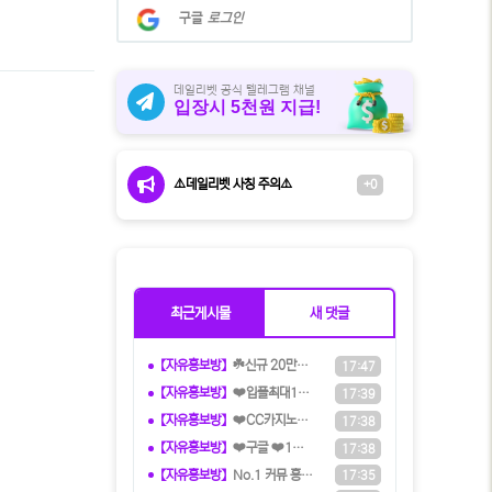
계
구글
로그인
정
으
로
로
데일리벳 공식 텔레그램 채널
입장시 5천원 지급!
그
인
⚠️데일리벳 사칭 주의⚠️
+0
최근게시물
새 댓글
【자유홍보방】
☘️️신규 20만원 당첨쿠폰 수령하세
17:47
【자유홍보방】
❤️️입플최대100%❤️✨억대보증 C
17:39
【자유홍보방】
❤️CC️카지노+주실장❤️이벤트 및
17:38
【자유홍보방】
❤️️구글 ❤️1위 보증 ' 파토커뮤
17:38
【자유홍보방】
️️No.1 커뮤 홍보대행 프️로그램
17:35