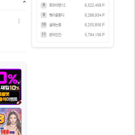
8
후라이맨12
6,522,458 P
9
뭣이중환디
6,288,934 P
댓
10
설레는중
6,255,856 P
글
11
공익인간
5,794,156 P
옵
션