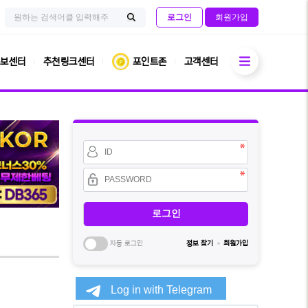
검
사
로그인
회원가입
색
이
검
어
트
필
내
색
수
전
열기
체
보센터
추천링크센터
포인트존
고객센터
검
색
회
원
아
이
비
디
밀
필
번
수
호
필
수
자동 로그인
정보 찾기
회원가입
소
셜