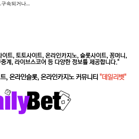
구속되거나...
사이트, 토토사이트, 온라인카지노, 슬롯사이트,
꽁머니,
구중계, 라이브스코어 등 다양한 정보를 제공합니다."
트, 온라인슬롯, 온라인카지노 커뮤니티
"데일리벳"