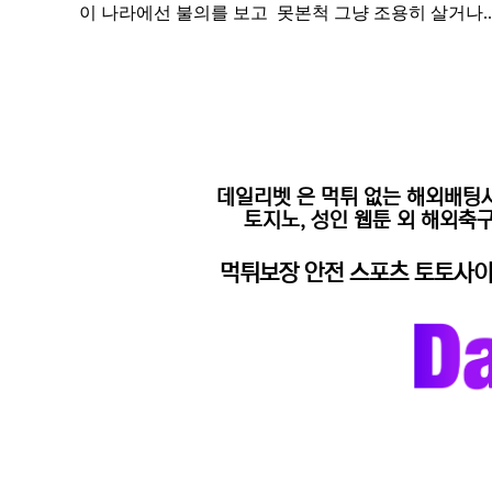
이 나라에선 불의를 보고 못본척 그냥 조용히 살거나...
데일리벳
은 먹튀 없는 해외배팅
토지노, 성인 웹툰 외 해외축
먹튀보장 안전 스포츠 토토사이