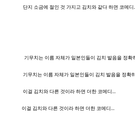
단지 소금에 절인 것 가지고 김치와 같다 하면 코메디..
기무치는 이름 자체가 일본인들이 김치 발음을 정확
기무치는 이름 자체가 일본인들이 김치 발음을 정확
이걸 김치와 다른 것이라 하면 더한 코메디...
이걸 김치와 다른 것이라 하면 더한 코메디...