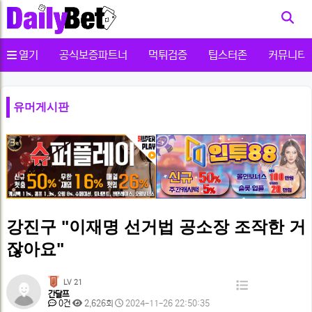
사용자메뉴
열기
공식보증파트너
먹튀검증
팁스터존
커뮤니티
유머게시판
강진구 "이재명 선거법 공소장 조작한 거
잖아요"
페
LV 21
목
간달프
이
댓
조
작
0건
2,626회
2024-11-26 22:50:35
록
글
회
성