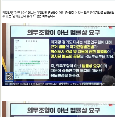
지
본
일
정
문
데일리벳 "성인 19+" 메뉴는 데일리벳 맴버들이 게임 중 즐길 수 있는 모든 근심거리를 날려버릴
보
수 있는 "남자들만의 휴게소" 같은 메뉴입니다.