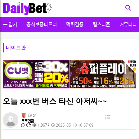
사용자메뉴
열기
공식보증파트너
먹튀검증
팁스터존
커뮤니티
네이트판
오늘 xxx번 버스 타신 아저씨~~
페
LV 21
목
토토연금
이
댓
조
작
0건
1,867회
2025-05-10 16:37:09
록
글
회
성
지
본
일
정