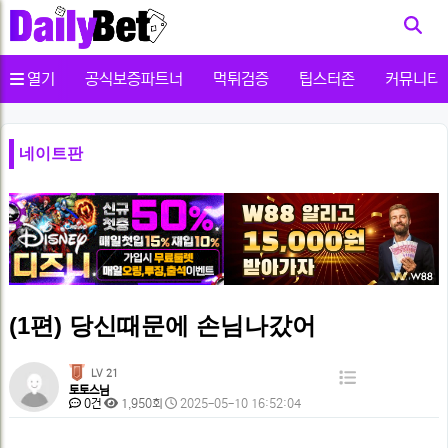
사용자메뉴
열기
공식보증파트너
먹튀검증
팁스터존
커뮤니티
네이트판
(1편) 당신때문에 손님나갔어
페
LV 21
목
토토스님
이
댓
조
작
0건
1,950회
2025-05-10 16:52:04
록
글
회
성
지
본
일
정