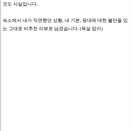
것도 사실입니다.
숙소에서 내가 직면했던 상황, 내 기분, 응대에 대한 불만을 있
는 그대로 비추천 리뷰로 남겼습니다. (욕설 없이)