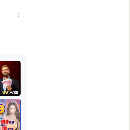
댓
글
옵
션