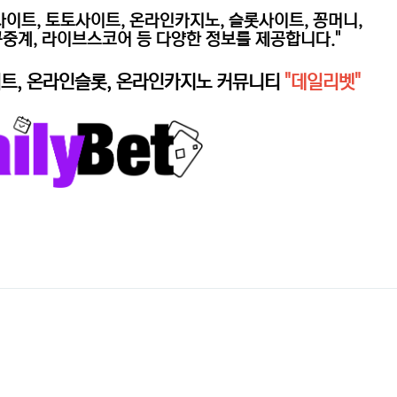
사이트, 토토사이트, 온라인카지노, 슬롯사이트,
꽁머니,
구중계, 라이브스코어 등 다양한 정보를 제공합니다."
트, 온라인슬롯, 온라인카지노 커뮤니티
"데일리벳"