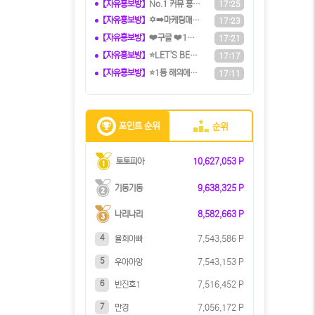
【자유홍보방】
️️No.1 커뮤 홍보대행 프️로그램
17:25
【자유홍보방】
✡️➡️마케팅매니아⬅️✡️ 커뮤니티
17:23
【자유홍보방】
❤️️구글 ❤️1위 보증 ' 파토커뮤
17:21
【자유홍보방】
⭐️LET'S BET 렛츠벳 - 테더
17:17
【자유홍보방】
⭐️1등 해외에이전시⭐️『유로247』
17:11
포인트 순위
순위
토토피아
10,627,053 P
기동기동
9,638,325 P
나리나리
8,582,663 P
4
율희아빠
7,543,586 P
5
우아아앙
7,543,153 P
6
빈진호1
7,516,452 P
7
만경
7,056,172 P