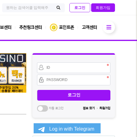
검
사
로그인
회원가입
색
이
검
어
트
필
내
색
수
전
열기
체
보센터
추천링크센터
포인트존
고객센터
검
색
회
원
아
이
비
디
밀
필
번
수
호
필
수
자동 로그인
정보 찾기
회원가입
소
셜