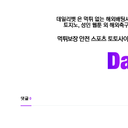
데일리벳
은 먹튀 없는 해외배팅
토지노, 성인 웹툰 외 해외축
먹튀보장 안전 스포츠 토토사이
댓글
0
댓
글
목