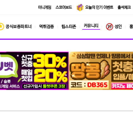
미니게임
스코어보드
오늘의 인기 이벤트
출석체크
커뮤니티
공식보증파트너
먹튀검증
팁스터존
성인
홍