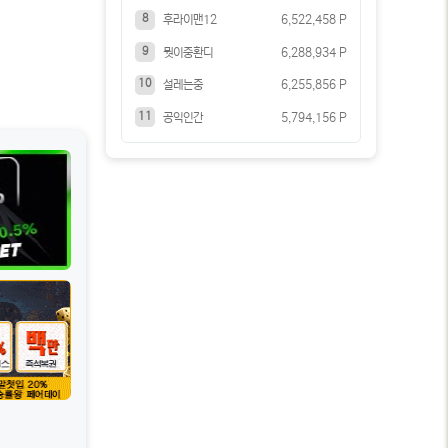
8
후라이맨12
6,522,458 P
9
뭣이중환디
6,288,934 P
10
설레는중
6,255,856 P
11
공익인간
5,794,156 P