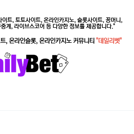
사이트, 토토사이트, 온라인카지노, 슬롯사이트,
꽁머니,
구중계, 라이브스코어 등 다양한 정보를 제공합니다."
트, 온라인슬롯, 온라인카지노 커뮤니티
"데일리벳"