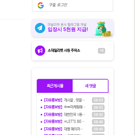
계
구글
로그인
정
으
로
로
데일리벳 공식 텔레그램 채널
입장시 5천원 지급!
그
인
⚠️데일리벳 사칭 주의⚠️
+0
최근게시물
새 댓글
【자유홍보방】
️️게시글 , 댓글만 달아도 현금화가
08:55
【자유홍보방】
✡️➡️마케팅매니아⬅️✡️ 커뮤니티
08:52
【자유홍보방】
️대한민국️ 1등 토토 카지노 솔루션
08:50
【자유홍보방】
⭐️LET'S BET 렛츠벳 - 테더
08:49
【자유홍보방】
️️대형 메이저계열사에서 TM직원 모
08:49