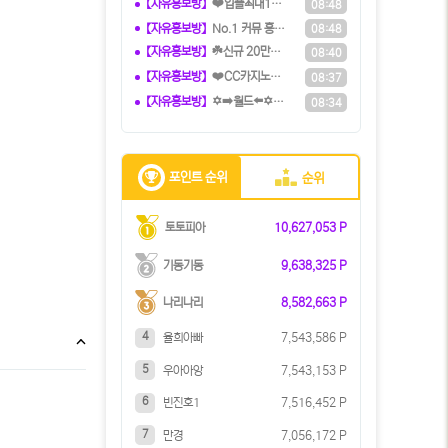
【자유홍보방】
❤️️입플최대100%❤️✨억대보증 C
08:48
【자유홍보방】
️️No.1 커뮤 홍보대행 프️로그램
08:48
【자유홍보방】
☘️️신규 20만원 당첨쿠폰 수령하세
08:40
【자유홍보방】
❤️CC️카지노+주실장❤️이벤트 및
08:37
【자유홍보방】
✡️➡️월드⬅️✡️ 5+3ㅣ10+5ㅣ
08:34
포인트 순위
순위
토토피아
10,627,053 P
기동기동
9,638,325 P
나리나리
8,582,663 P
4
율희아빠
7,543,586 P
5
우아아앙
7,543,153 P
6
빈진호1
7,516,452 P
7
만경
7,056,172 P