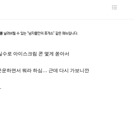
목
록
리를 날려버릴 수 있는 "남자들만의 휴게소" 같은 메뉴입니다.
실수로 아이스크림 콘 몇게 쏟아서
 운운하면서 뭐라 하심… 근데 다시 가보니깐
.