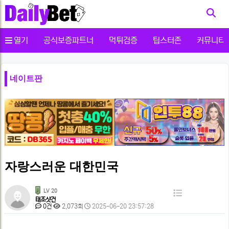
사용자메뉴
열기
공식보증파트너
먹튀검증
팁스터존
커뮤니티
네이트판
자랑스러운 대한민국
페
LV 20
목
태조샷건
이
댓
조
작
0건
2,073회
2025-06-20 23:57:28
록
글
회
성
지
본
일
정