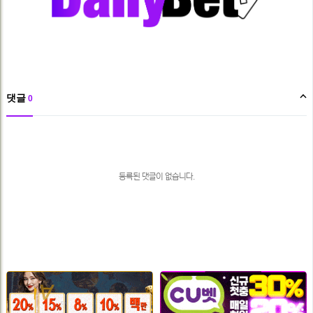
댓글
0
댓
글
목
록
등록된 댓글이 없습니다.