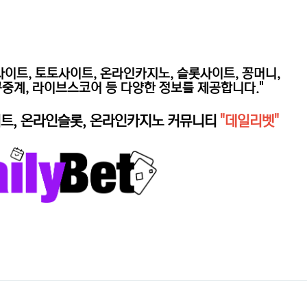
사이트, 토토사이트, 온라인카지노, 슬롯사이트,
꽁머니,
구중계, 라이브스코어 등 다양한 정보를 제공합니다."
트, 온라인슬롯, 온라인카지노 커뮤니티
"데일리벳"