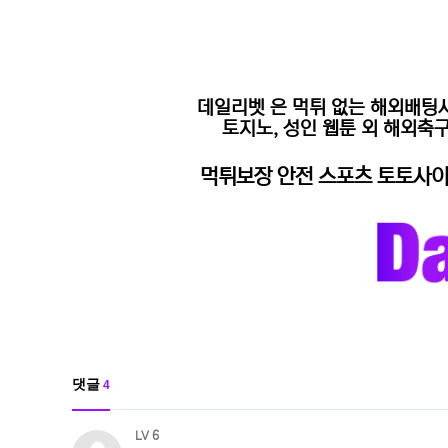
데일리벳
은 먹튀 없는 해외배팅
토지노, 성인 웹툰 외 해외축
먹튀보장 안전 스포츠 토토사이
댓글
4
LV 6
천
댓