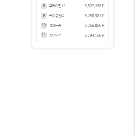
8
후라이맨12
6,522,458 P
9
뭣이중환디
6,288,934 P
10
설레는중
6,255,856 P
11
공익인간
5,794,156 P