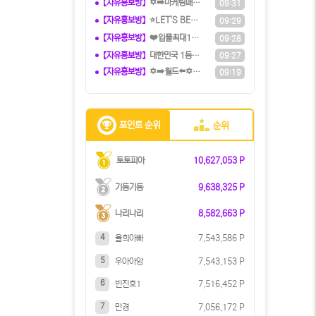
【자유홍보방】
✡️➡️마케팅매니아⬅️✡️ 커뮤니티
09:31
【자유홍보방】
⭐️LET'S BET 렛츠벳 - 테더
09:29
【자유홍보방】
❤️️입플최대100%❤️✨억대보증 C
09:28
【자유홍보방】
️대한민국️ 1등 토토 카지노 솔루션
09:27
【자유홍보방】
✡️➡️월드⬅️✡️ 5+3ㅣ10+5ㅣ
09:19
포인트 순위
순위
토토피아
10,627,053 P
기동기동
9,638,325 P
나리나리
8,582,663 P
4
율희아빠
7,543,586 P
5
우아아앙
7,543,153 P
6
빈진호1
7,516,452 P
7
만경
7,056,172 P