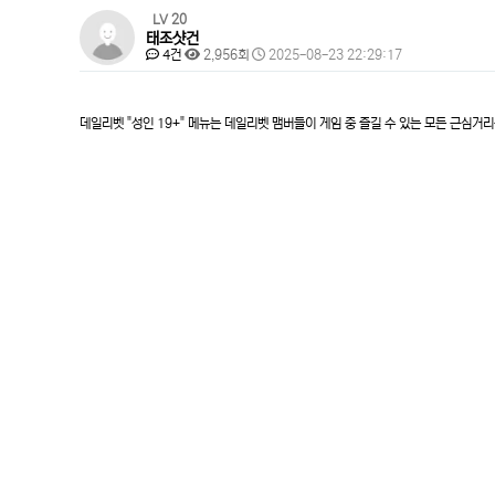
페
LV 20
태조샷건
이
댓
조
작
4건
2,956회
2025-08-23 22:29:17
글
회
성
지
본
일
정
문
데일리벳 "성인 19+" 메뉴는 데일리벳 맴버들이 게임 중 즐길 수 있는 모든 근심거
보