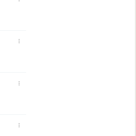
댓
글
옵
션
댓
글
옵
션
댓
글
옵
션
댓
글