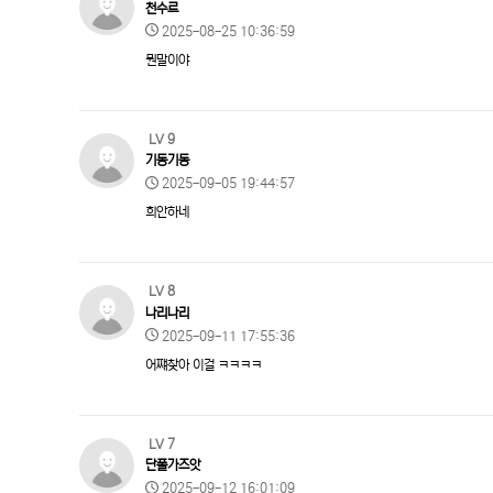
천수르
수
글
르
작
2025-08-25 10:36:59
목
님
성
뭔말이야
록
의
일
댓
글
LV 9
기
기동기동
동
기
작
2025-09-05 19:44:57
동
성
희안하네
님
일
의
댓
글
LV 8
나
나리나리
리
나
작
2025-09-11 17:55:36
리
성
어쨰찾아 이걸 ㅋㅋㅋㅋ
님
일
의
댓
글
LV 7
단
단폴가즈앗
폴
가
작
2025-09-12 16:01:09