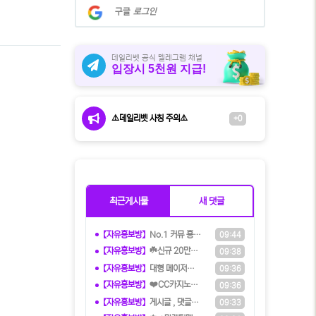
계
구글
로그인
정
으
로
로
데일리벳 공식 텔레그램 채널
입장시 5천원 지급!
그
인
⚠️데일리벳 사칭 주의⚠️
+0
최근게시물
새 댓글
【자유홍보방】
️️No.1 커뮤 홍보대행 프️로그램
09:44
【자유홍보방】
☘️️신규 20만원 당첨쿠폰 수령하세
09:38
【자유홍보방】
️️대형 메이저계열사에서 TM직원 모
09:36
【자유홍보방】
❤️CC️카지노+주실장❤️이벤트 및
09:36
【자유홍보방】
️️게시글 , 댓글만 달아도 현금화가
09:33