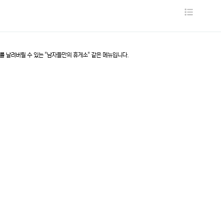
목
록
리를 날려버릴 수 있는 "남자들만의 휴게소" 같은 메뉴입니다.