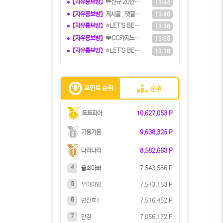
【자유홍보방】
☘️️신규 20만원 당첨쿠폰 수령하세
13:44
【자유홍보방】
️️게시글 , 댓글만 달아도 현금화가
13:40
【자유홍보방】
⭐️LET'S BET 렛츠벳 - 테더
13:36
【자유홍보방】
❤️CC️카지노+주실장❤️이벤트 및
13:36
【자유홍보방】
⭐️LET'S BET 렛츠벳 - 테더
13:16
포인트 순위
순위
토토피아
10,627,053 P
기동기동
9,638,325 P
나리나리
8,582,663 P
4
율희아빠
7,543,586 P
5
우아아앙
7,543,153 P
6
빈진호1
7,516,452 P
7
만경
7,056,172 P