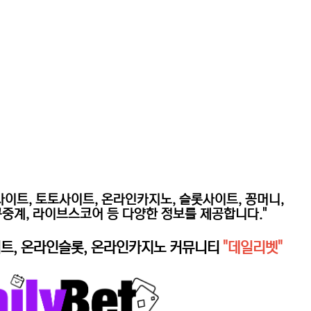
사이트, 토토사이트, 온라인카지노, 슬롯사이트,
꽁머니,
구중계, 라이브스코어 등 다양한 정보를 제공합니다."
트, 온라인슬롯, 온라인카지노 커뮤니티
"데일리벳"