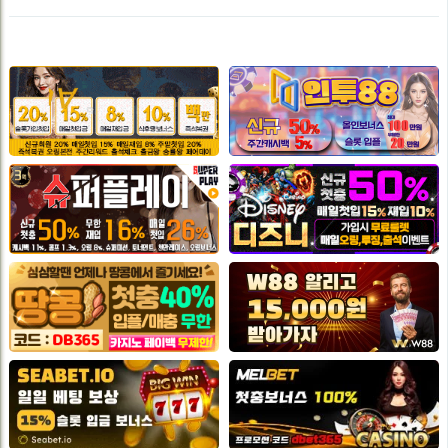
옵
의
댓
션
글