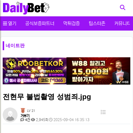
사용자메뉴
열기
공식보증파트너
먹튀검증
팁스터존
커뮤니티
네이트판
전현무 불법촬영 성범죄.jpg
페
LV 21
목
거부기
이
댓
조
작
4건
2,945회
2025-09-04 16:35:13
록
글
회
성
지
본
일
정