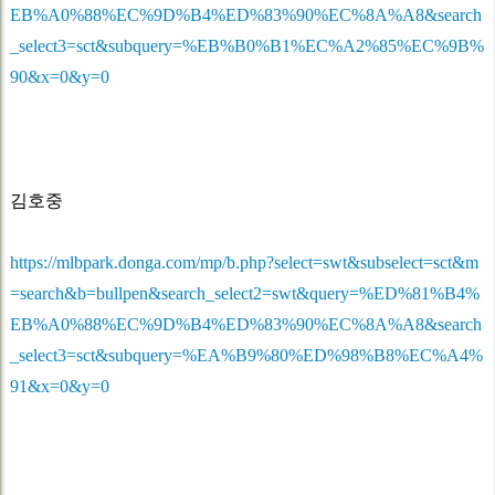
EB%A0%88%EC%9D%B4%ED%83%90%EC%8A%A8&search
_select3=sct&subquery=%EB%B0%B1%EC%A2%85%EC%9B%
90&x=0&y=0
김호중
https://mlbpark.donga.com/mp/b.php?select=swt&subselect=sct&m
=search&b=bullpen&search_select2=swt&query=%ED%81%B4%
EB%A0%88%EC%9D%B4%ED%83%90%EC%8A%A8&search
_select3=sct&subquery=%EA%B9%80%ED%98%B8%EC%A4%
91&x=0&y=0