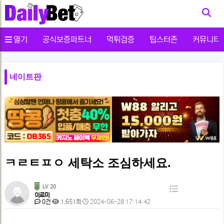
사용자메뉴
열기
공식보증파트너
먹튀검증
팁스터존
커뮤니티
네이트판
ㅋㄹㅌㅍㅇ 세탁소 조심하세요.
페
LV 20
목
이르미
이
댓
조
작
0건
1,651회
2024-06-28 17:14:42
록
글
회
성
지
본
일
정